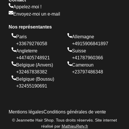
Appelez-moi !
Envoyez-moi un e-mail
Nos représentantes
Paris
Allemagne
+33679276058
+4915906841897
Angleterre
Suisse
+447405748921
+41787960366
Belgique (Anvers)
Cameroun
+32467838382
+23797486348
Belgique (Boussu)
+32455190691
Mentions légales
Conditions générales de vente
© Jeannette Hair Shop. Tous droits réservés. Site internet
réalisé par
MathieuRety.fr