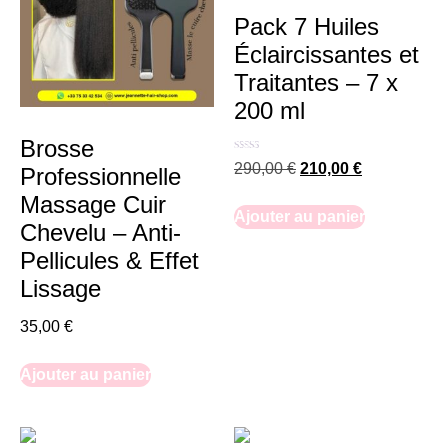
Pack 7 Huiles
Éclaircissantes et
Traitantes – 7 x
200 ml
Brosse
Note
290,00
€
210,00
€
Professionnelle
5.00
sur 5
Massage Cuir
Ajouter au panier
Chevelu – Anti-
Pellicules & Effet
Lissage
35,00
€
Ajouter au panier