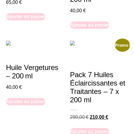
65,00
€
40,00
€
Ajouter au panier
Ajouter au panier
Promo !
Huile Vergetures
Pack 7 Huiles
– 200 ml
Éclaircissantes et
40,00
€
Traitantes – 7 x
200 ml
Ajouter au panier
Note
290,00
€
210,00
€
5.00
sur 5
Ajouter au panier