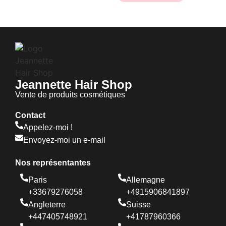
Jeannette Hair Shop
Vente de produits cosmétiques
Contact
Appelez-moi !
Envoyez-moi un e-mail
Nos représentantes
Paris
Allemagne
+33679276058
+4915906841897
Angleterre
Suisse
+447405748921
+41787960366