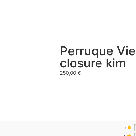
Perruque Vi
closure kim
250,00
€
5