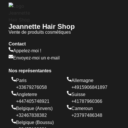
Jeannette Hair Shop
Vente de produits cosmétiques
Contact
Appelez-moi !
Envoyez-moi un e-mail
Nos représentantes
Paris
Allemagne
+33679276058
+4915906841897
Angleterre
Suisse
+447405748921
+41787960366
Belgique (Anvers)
Cameroun
+32467838382
+23797486348
Belgique (Boussu)