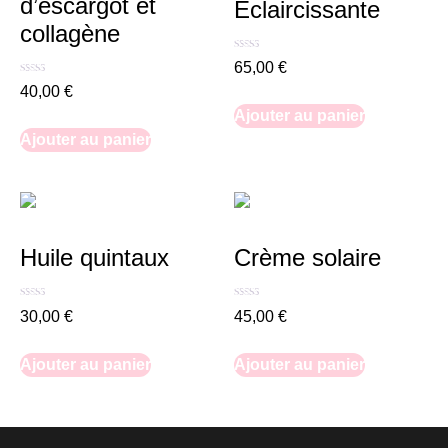
d’escargot et
Éclaircissante
collagène
Note
65,00
€
3.00
Note
sur 5
40,00
€
5.00
sur 5
Ajouter au panier
Ajouter au panier
Huile quintaux
Crème solaire
Note
Note
30,00
€
45,00
€
4.50
5.00
sur 5
sur 5
Ajouter au panier
Ajouter au panier