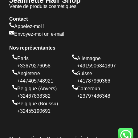
Jeannette Hair Shop
Vente de produits cosmétiques
Contact
Appelez-moi !
Envoyez-moi un e-mail
Nos représentantes
Paris
Allemagne
+33679276058
+4915906841897
Angleterre
Suisse
+447405748921
+41787960366
Belgique (Anvers)
Cameroun
+32467838382
+23797486348
Belgique (Boussu)
+32455190691