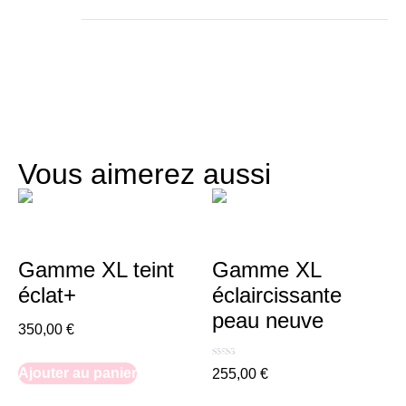
Vous aimerez aussi
Gamme XL teint
Gamme XL
éclat+
éclaircissante
peau neuve
350,00
€
Note
Ajouter au panier
255,00
€
5.00
sur 5