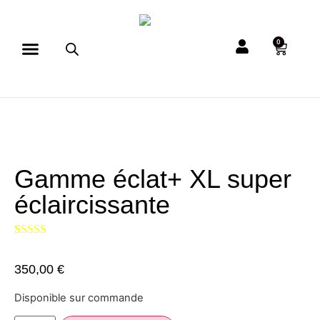
0
Gamme éclat+ XL super
éclaircissante
(
1
avis client)
Noté
1
5.00
sur
5 basé sur
350,00
€
notation
client
Disponible sur commande