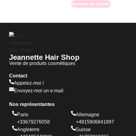
Ajouter au panier
Jeannette Hair Shop
Vente de produits cosmétiques
Contact
Appelez-moi !
Envoyez-moi un e-mail
Nos représentantes
Paris
Allemagne
+33679276058
+4915906841897
Angleterre
Suisse